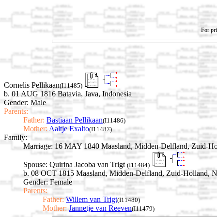
For pri
Cornelis Pellikaan
(I11485)
b. 01 AUG 1816 Batavia, Java, Indonesia
Gender: Male
Parents:
Father:
Bastiaan Pellikaan
(I11486)
Mother:
Aaltje Exalto
(I11487)
Family:
Marriage:
16 MAY 1840 Maasland, Midden-Delfland, Zuid-Hol
Spouse:
Quirina Jacoba van Trigt
(I11484)
b. 08 OCT 1815 Maasland, Midden-Delfland, Zuid-Holland, N
Gender: Female
Parents:
Father:
Willem van Trigt
(I11480)
Mother:
Jannetje van Reeven
(I11479)