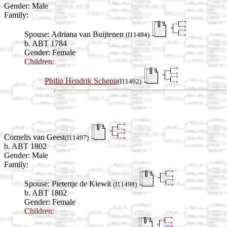
Gender: Male
Family:
Spouse:
Adriana van Buijtenen
(I11494)
b. ABT 1784
Gender: Female
Children:
Philip Hendrik Schepp
(I11492)
Cornelis van Geest
(I11497)
b. ABT 1802
Gender: Male
Family:
Spouse:
Pietertje de Kiewit
(I11498)
b. ABT 1802
Gender: Female
Children: