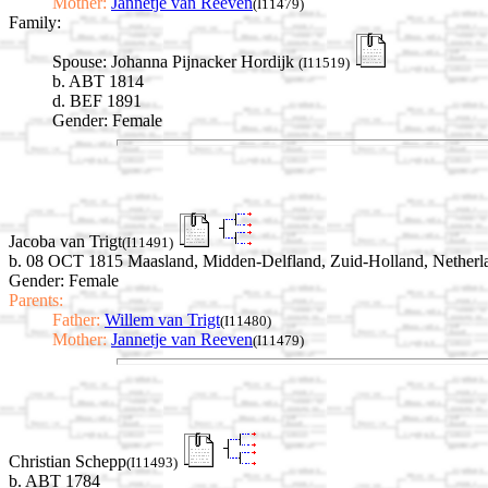
Mother:
Jannetje van Reeven
(I11479)
Family:
Spouse:
Johanna Pijnacker Hordijk
(I11519)
b. ABT 1814
d. BEF 1891
Gender: Female
Jacoba van Trigt
(I11491)
b. 08 OCT 1815 Maasland, Midden-Delfland, Zuid-Holland, Netherl
Gender: Female
Parents:
Father:
Willem van Trigt
(I11480)
Mother:
Jannetje van Reeven
(I11479)
Christian Schepp
(I11493)
b. ABT 1784