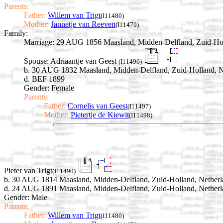
Parents:
Father:
Willem van Trigt
(I11480)
Mother:
Jannetje van Reeven
(I11479)
Family:
Marriage:
29 AUG 1856 Maasland, Midden-Delfland, Zuid-Hol
Spouse:
Adriaantje van Geest
(I11496)
b. 30 AUG 1832 Maasland, Midden-Delfland, Zuid-Holland, N
d. BEF 1899
Gender: Female
Parents:
Father:
Cornelis van Geest
(I11497)
Mother:
Pietertje de Kiewit
(I11498)
Pieter van Trigt
(I11490)
b. 30 AUG 1814 Maasland, Midden-Delfland, Zuid-Holland, Netherl
d. 24 AUG 1891 Maasland, Midden-Delfland, Zuid-Holland, Netherl
Gender: Male
Parents:
Father:
Willem van Trigt
(I11480)