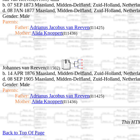
b. 07 SEP 1873 Maasland, Midden-Delfland, Zuid-Holland, Netherla
d. 08 JAN 1877 Maasland, Midden-Delfland, Zuid-Holland, Netherl
Gender: Male
Parents:
Father:
Adrianus Jacobus van Reeven
(I11425)
Mother:
Alida Knoppert
(I11436)
Johannes van Reeven
(I11502)
b. 14 APR 1876 Maasland, Midden-Delfland, Zuid-Holland, Netherl
d. 08 SEP 1905 Maasland, Midden-Delfland, Zuid-Holland, Netherla
Gender: Male
Parents:
Father:
Adrianus Jacobus van Reeven
(I11425)
Mother:
Alida Knoppert
(I11436)
This HTM
Back to Top Of Page