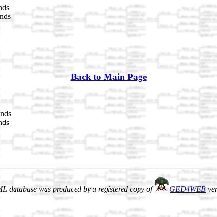
nds
ands
Back to Main Page
ands
nds
L database was produced by a registered copy of
GED4WEB
ver