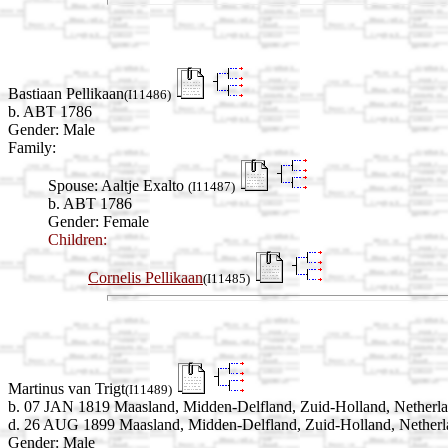
Bastiaan Pellikaan
(I11486)
b. ABT 1786
Gender: Male
Family:
Spouse:
Aaltje Exalto
(I11487)
b. ABT 1786
Gender: Female
Children:
Cornelis Pellikaan
(I11485)
Martinus van Trigt
(I11489)
b. 07 JAN 1819 Maasland, Midden-Delfland, Zuid-Holland, Netherl
d. 26 AUG 1899 Maasland, Midden-Delfland, Zuid-Holland, Netherl
Gender: Male