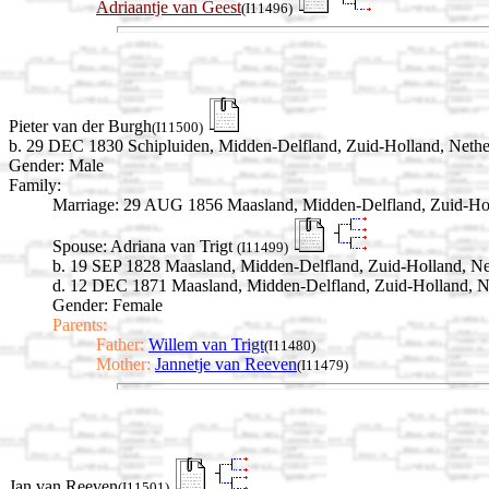
Adriaantje van Geest
(I11496)
Pieter van der Burgh
(I11500)
b. 29 DEC 1830 Schipluiden, Midden-Delfland, Zuid-Holland, Nethe
Gender: Male
Family:
Marriage:
29 AUG 1856 Maasland, Midden-Delfland, Zuid-Hol
Spouse:
Adriana van Trigt
(I11499)
b. 19 SEP 1828 Maasland, Midden-Delfland, Zuid-Holland, Ne
d. 12 DEC 1871 Maasland, Midden-Delfland, Zuid-Holland, N
Gender: Female
Parents:
Father:
Willem van Trigt
(I11480)
Mother:
Jannetje van Reeven
(I11479)
Jan van Reeven
(I11501)