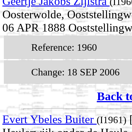
Geertje Jakobs Zijlstra
(I196
Oosterwolde, Ooststellingwe
06 APR 1888 Ooststellingwe
Reference: 1960
Change: 18 SEP 2006
Back t
Evert Ybeles Buiter
[
(I1961)