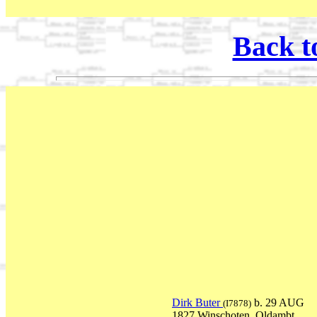
Back t
Dirk Buter
b. 29 AUG
(I7878)
1827 Winschoten, Oldambt,