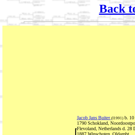
Back t
Jacob Jans Buiter
b. 1
(I1991)
1790 Schokland, Noordoostpo
Flevoland, Netherlands d. 28
1887 Winschoten, Oldambt,