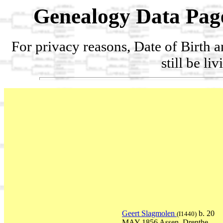
Genealogy Data Pag
For privacy reasons, Date of Birth 
still be li
Geert Slagmolen
b. 20
(I1440)
MAY 1856 Assen, Drenthe,