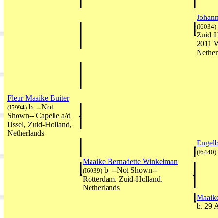
Johann
(I6034)
Zuid-H
2011 W
Nether
Fleur Maaike Buiter
b. --Not
(I5994)
Shown-- Capelle a/d
IJssel, Zuid-Holland,
Netherlands
Engelb
(I6440)
Maaike Bernadette Winkelman
b. --Not Shown--
(I6039)
Rotterdam, Zuid-Holland,
Netherlands
Maaike
b. 29