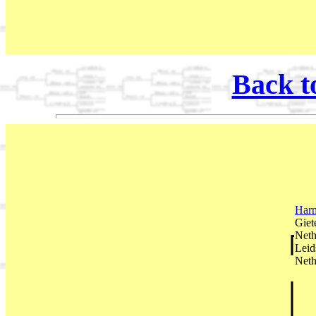
Back t
Har
Giet
Neth
Leid
Neth