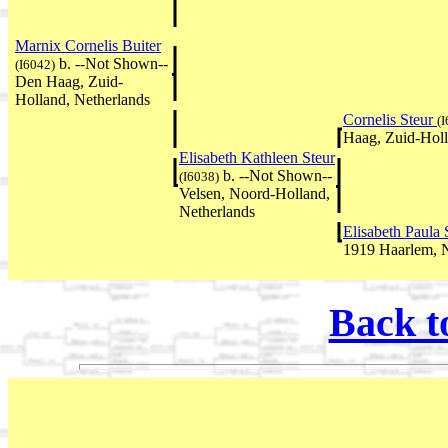
Marnix Cornelis Buiter
b. --Not Shown--
(I6042)
Den Haag, Zuid-
Holland, Netherlands
Cornelis Steur
(
Haag, Zuid-Holl
Elisabeth Kathleen Steur
b. --Not Shown--
(I6038)
Velsen, Noord-Holland,
Netherlands
Elisabeth Paula
1919 Haarlem, N
Back t