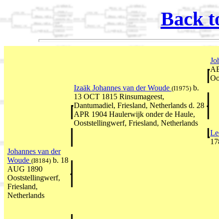
Back t
Jo
AB
Oo
Izaäk Johannes van der Woude
b.
(I1975)
13 OCT 1815 Rinsumageest,
Dantumadiel, Friesland, Netherlands d. 28
APR 1904 Haulerwijk onder de Haule,
Ooststellingwerf, Friesland, Netherlands
Le
17
Johannes van der
Woude
b. 18
(I8184)
AUG 1890
Ooststellingwerf,
Friesland,
Netherlands