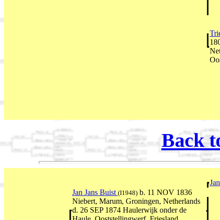
Tri
180
Net
Oos
Back t
Jan
Jan Jans Buist
b. 11 NOV 1836
(I1948)
Niebert, Marum, Groningen, Netherlands
d. 26 SEP 1874 Haulerwijk onder de
Haule, Ooststellingwerf, Friesland,