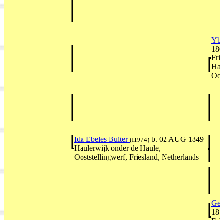
Yb
18
Fr
Ha
Oo
Ida Ebeles Buiter
b. 02 AUG 1849
(I1974)
Haulerwijk onder de Haule,
Ooststellingwerf, Friesland, Netherlands
Ge
18