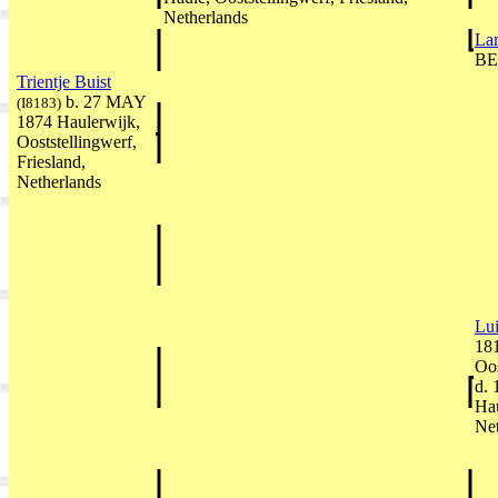
Netherlands
La
BE
Trientje Buist
b. 27 MAY
(I8183)
1874 Haulerwijk,
Ooststellingwerf,
Friesland,
Netherlands
Lui
181
Oos
d. 
Hau
Net