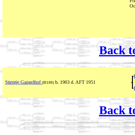
Fr
Oo
Back t
Stientje Gangelhof
b. 1903 d. AFT 1951
(I8188)
Back t