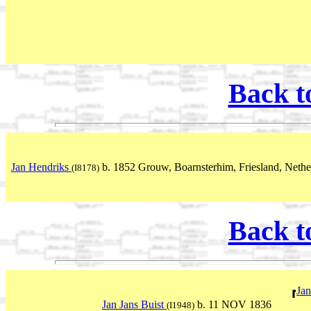
Back t
Jan Hendriks
b. 1852 Grouw, Boarnsterhim, Friesland, Nethe
(I8178)
Back t
Jan
Jan Jans Buist
b. 11 NOV 1836
(I1948)