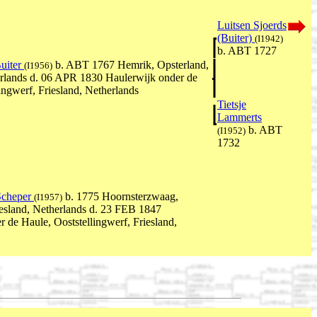
Luitsen Sjoerds
(Buiter)
(I1942)
b. ABT 1727
Buiter
b. ABT 1767 Hemrik, Opsterland,
(I1956)
erlands d. 06 APR 1830 Haulerwijk onder de
ingwerf, Friesland, Netherlands
Tietsje
Lammerts
b. ABT
(I1952)
1732
Scheper
b. 1775 Hoornsterzwaag,
(I1957)
esland, Netherlands d. 23 FEB 1847
 de Haule, Ooststellingwerf, Friesland,