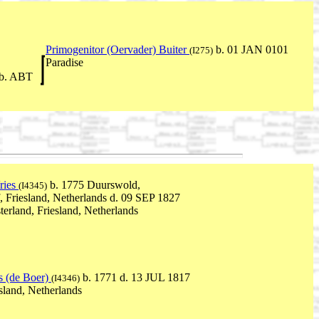
Primogenitor (Oervader) Buiter
b. 01 JAN 0101
(I275)
Paradise
b. ABT
ries
b. 1775 Duurswold,
(I4345)
, Friesland, Netherlands d. 09 SEP 1827
erland, Friesland, Netherlands
s (de Boer)
b. 1771 d. 13 JUL 1817
(I4346)
sland, Netherlands