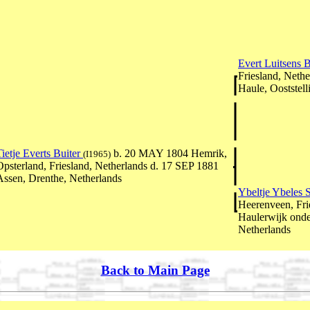
Evert Luitsens 
Friesland, Neth
Haule, Ooststell
Tietje Everts Buiter
b. 20 MAY 1804 Hemrik,
(I1965)
Opsterland, Friesland, Netherlands d. 17 SEP 1881
Assen, Drenthe, Netherlands
Ybeltje Ybeles 
Heerenveen, Fri
Haulerwijk onder
Netherlands
Back to Main Page