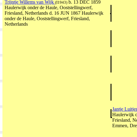
Trijntje Willems van Wijk
b. 13 DEC 1859
(I1943)
Haulerwijk onder de Haule, Ooststellingwerf,
Friesland, Netherlands d. 16 JUN 1867 Haulerwijk
onder de Haule, Ooststellingwerf, Friesland,
Netherlands
Jantje Luitj
Haulerwijk o
Friesland, N
Emmen, Dren