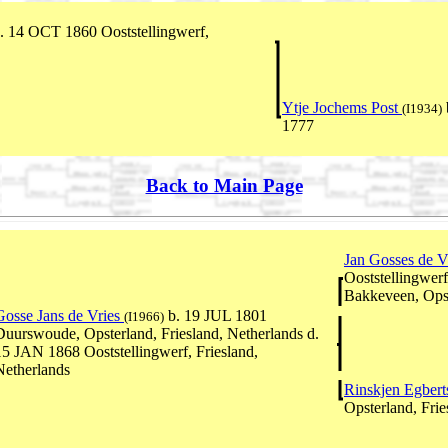
d. 14 OCT 1860 Ooststellingwerf,
Ytje Jochems Post
(I1934)
1777
Back to Main Page
Jan Gosses de V
Ooststellingwerf
Bakkeveen, Opst
Gosse Jans de Vries
b. 19 JUL 1801
(I1966)
Duurswoude, Opsterland, Friesland, Netherlands d.
15 JAN 1868 Ooststellingwerf, Friesland,
Netherlands
Rinskjen Egbert
Opsterland, Frie