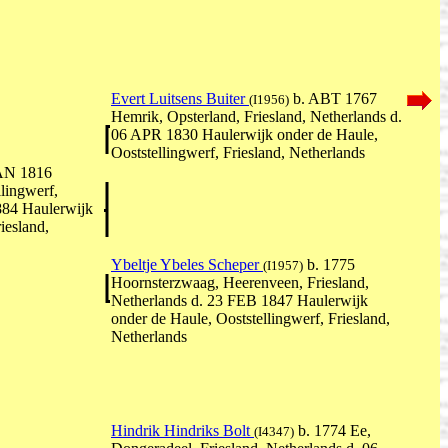
Evert Luitsens Buiter
b. ABT 1767
(I1956)
Hemrik, Opsterland, Friesland, Netherlands d.
06 APR 1830 Haulerwijk onder de Haule,
Ooststellingwerf, Friesland, Netherlands
AN 1816
lingwerf,
884 Haulerwijk
iesland,
Ybeltje Ybeles Scheper
b. 1775
(I1957)
Hoornsterzwaag, Heerenveen, Friesland,
Netherlands d. 23 FEB 1847 Haulerwijk
onder de Haule, Ooststellingwerf, Friesland,
Netherlands
Hindrik Hindriks Bolt
b. 1774 Ee,
(I4347)