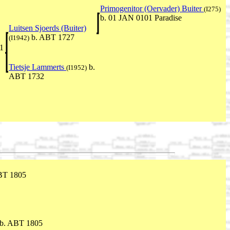
Primogenitor (Oervader) Buiter
(I275)
b. 01 JAN 0101 Paradise
Luitsen Sjoerds (Buiter)
b. ABT 1727
(I1942)
11
Tietsje Lammerts
b.
(I1952)
ABT 1732
BT 1805
b. ABT 1805