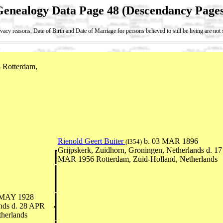
Genealogy Data Page 48 (Descendancy Pages
vacy reasons, Date of Birth and Date of Marriage for persons believed to still be living are no
 Rotterdam,
Rienold Geert Buiter
b. 03 MAR 1896
(I354)
Grijpskerk, Zuidhorn, Groningen, Netherlands d. 17
MAR 1956 Rotterdam, Zuid-Holland, Netherlands
 MAY 1928
ands d. 28 APR
therlands