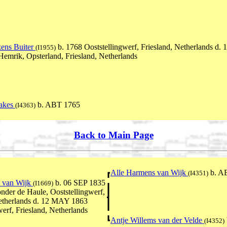
zens Buiter
b. 1768 Ooststellingwerf, Friesland, Netherlands d. 
(I1955)
emrik, Opsterland, Friesland, Netherlands
eakes
b. ABT 1765
(I4363)
Back to Main Page
Alle Harmens van Wijk
b. A
(I4351)
s van Wijk
b. 06 SEP 1835
(I1669)
nder de Haule, Ooststellingwerf,
Netherlands d. 12 MAY 1863
werf, Friesland, Netherlands
Antje Willems van der Velde
(I4352)