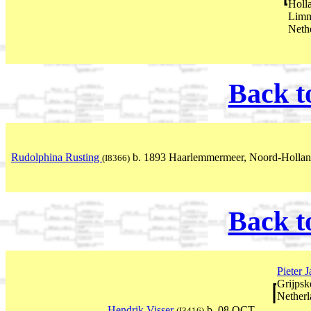
Holl
Limm
Neth
Back t
Rudolphina Rusting
b. 1893 Haarlemmermeer, Noord-Hollan
(I8366)
Back t
Pieter 
Grijpsk
Netherl
Hendrik Visser
b. 08 OCT
(I3416)