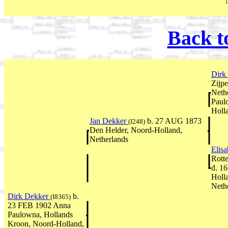
Back t
Dirk
Zijp
Neth
Paul
Holl
Jan Dekker
b. 27 AUG 1873
(I248)
Den Helder, Noord-Holland,
Netherlands
Elisa
Rott
d. 1
Holl
Neth
Dirk Dekker
b.
(I8365)
23 FEB 1902 Anna
Paulowna, Hollands
Kroon, Noord-Holland,