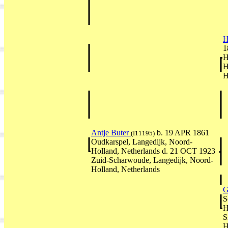
H
1
H
H
H
Antje Buter
b. 19 APR 1861
(I11195)
Oudkarspel, Langedijk, Noord-
Holland, Netherlands d. 21 OCT 1923
Zuid-Scharwoude, Langedijk, Noord-
Holland, Netherlands
G
S
H
S
H