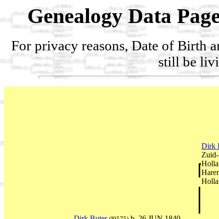
Genealogy Data Page
For privacy reasons, Date of Birth 
still be li
Dirk 
Zuid-
Holla
Haren
Holla
Dirk Buter
b. 26 JUN 1840
(I9575)