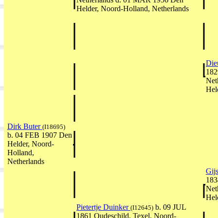
Helder, Noord-Holland, Netherlands
Die
182
Net
Hel
Dirk Buter
(I18695)
b. 04 FEB 1907 Den
Helder, Noord-
Holland,
Netherlands
Gij
183
Net
Hel
Pietertje Duinker
b. 09 JUL
(I12645)
1861 Oudeschild, Texel, Noord-