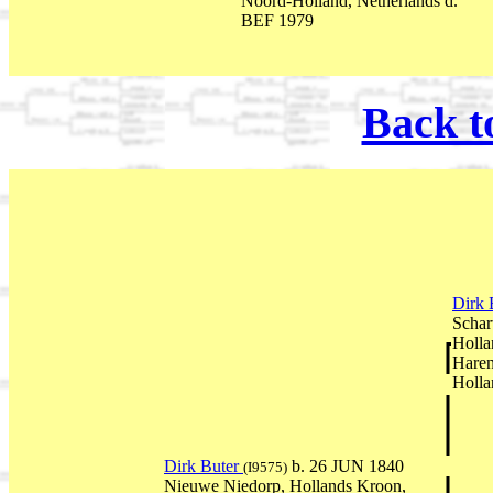
Noord-Holland, Netherlands d.
BEF 1979
Back t
Dirk 
Schar
Holla
Haren
Holla
Dirk Buter
b. 26 JUN 1840
(I9575)
Nieuwe Niedorp, Hollands Kroon,