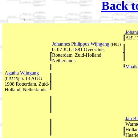
Back t
Johan
ABT 
Johannes Philippus Wijngang
(I483)
b. 07 JUL 1881 Overschie,
Rotterdam, Zuid-Holland,
Netherlands
Maaik
Agatha Wijngang
b. 13 AUG
(I15525)
1908 Rotterdam, Zuid-
Holland, Netherlands
Jan Bu
Warme
Holla
Haarl