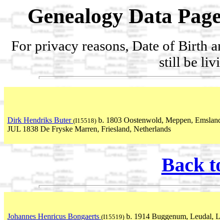
Genealogy Data Page
For privacy reasons, Date of Birth 
still be li
Dirk Hendriks Buter
b. 1803 Oostenwold, Meppen, Emsland
(I15518)
JUL 1838 De Fryske Marren, Friesland, Netherlands
Back t
Johannes Henricus Bongaerts
b. 1914 Buggenum, Leudal, L
(I15519)